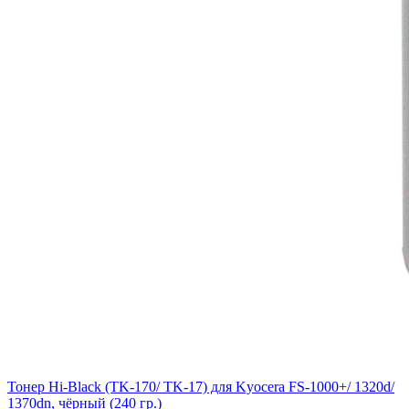
Тонер Hi-Black (TK-170/ TK-17) для Kyocera FS-1000+/ 1320d/
1370dn, чёрный (240 гр.)