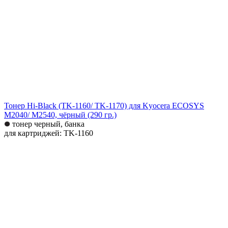
Тонер Hi-Black (TK-1160/ TK-1170) для Kyocera ECOSYS
M2040/ M2540, чёрный (290 гр.)
тонер черный, банка
для картриджей: TK-1160