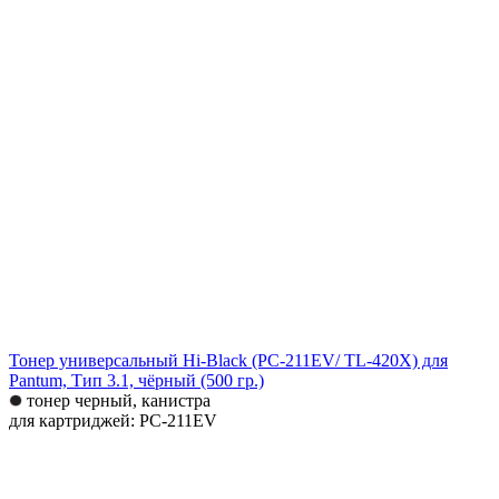
Тонер универсальный Hi-Black (PC-211EV/ TL-420X) для
Pantum, Тип 3.1, чёрный (500 гр.)
тонер черный, канистра
для картриджей: PC-211EV