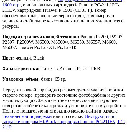
1600 стр.
, оригинальных картриджей Pantum PC-211 / PC-
211EV, картриджей Huawei F-1500 (CD81-F). Тонер
обеспечивает насыщенный чёрный цвет, равномерную
заливку и стабильное качество печати на протяжении всего
ресурса.
Подходит для печатающей техники:
Pantum P2200, P2207,
P2507, P2500W, M6500, M6500w, M6550, M6557, M6600,
M6607; Huawei PixLab X1, PixLab B5.
Цвет:
черный, Black
Характеристики:
Тип 3.1 / Аналог: PC-211PRB
Упаковка, объем:
банка, 65 гр.
Перед заправкой картриджа рекомендуется удалить остатки
старого тонера, проверить состояние фотобарабана и других
комплектующих. Засыпьте тонер через соответствующее
отверстие, соберите картридж и установите его в устройство.
Полную пошаговую инструкцию можно найти в разделе
Технической поддержки
или по ссылке:
Инструкция по
заправке тонером Hi-Black картриджа Pantum PC-211EV, PC-
211P