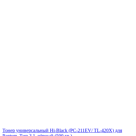
Тонер универсальный Hi-Black (PC-211EV/ TL-420X) для
Pantum, Тип 3.1, чёрный (500 гр.)