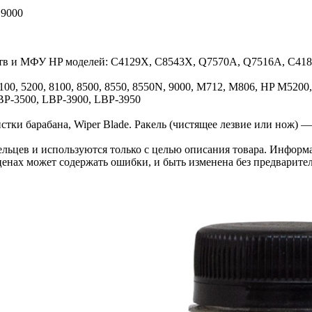
 9000
ств и МФУ HP моделей: C4129X, C8543X, Q7570A, Q7516A, C418
100, 5200, 8100, 8500, 8550, 8550N, 9000, M712, M806, HP M5200
BP-3500, LBP-3900, LBP-3950
тки барабана, Wiper Blade. Ракель (чистящее лезвие или нож) — 
льцев и используются только с целью описания товара. Информа
ценах может содержать ошибки, и быть изменена без предварите