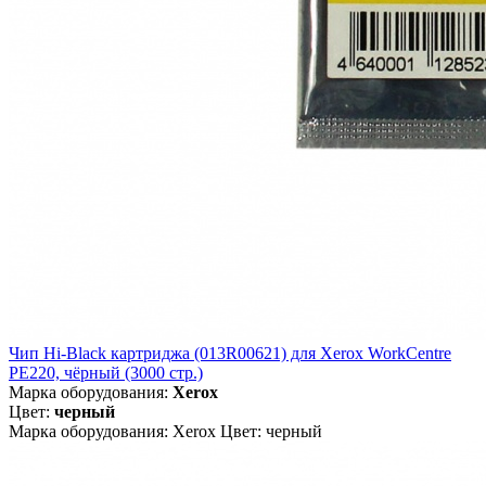
Чип Hi-Black картриджа (013R00621) для Xerox WorkCentre
PE220, чёрный (3000 стр.)
Марка оборудования:
Xerox
Цвет:
черный
Марка оборудования: Xerox Цвет: черный