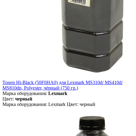
Тонер Hi-Black (50F0HA0) для Lexmark MS310d/ MS410d/
MS810dn, Polyester, чёрный (750 гр.)
Марка оборудования:
Lexmark
Цвет:
черный
Марка оборудования: Lexmark Цвет: черный