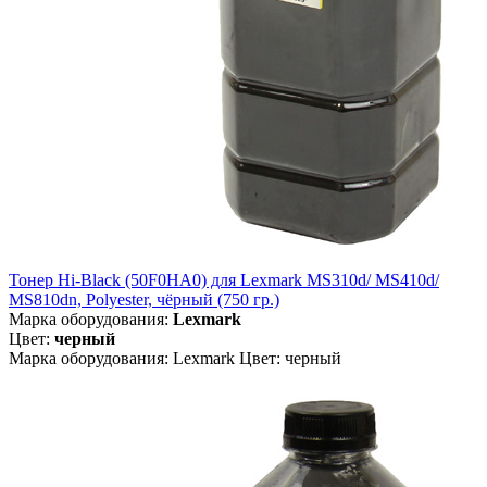
Тонер Hi-Black (50F0HA0) для Lexmark MS310d/ MS410d/
MS810dn, Polyester, чёрный (750 гр.)
Марка оборудования:
Lexmark
Цвет:
черный
Марка оборудования: Lexmark Цвет: черный