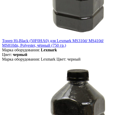
Тонер Hi-Black (50F0HA0) для Lexmark MS310d/ MS410d/
MS810dn, Polyester, чёрный (750 гр.)
Марка оборудования:
Lexmark
Цвет:
черный
Марка оборудования: Lexmark Цвет: черный